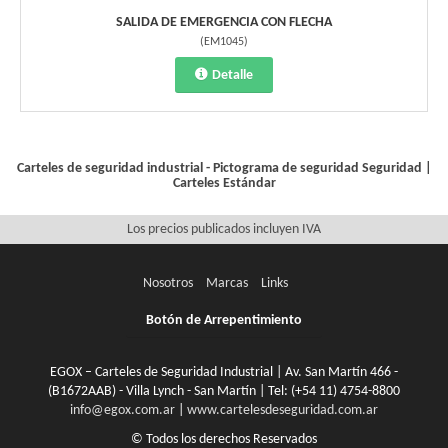
SALIDA DE EMERGENCIA CON FLECHA
(
EM1045
)
Detalle
Carteles de seguridad industrial - Pictograma de seguridad
Seguridad
|
Carteles Estándar
Los precios publicados incluyen IVA
Nosotros
Marcas
Links
Botón de Arrepentimiento
EGOX – Carteles de Seguridad Industrial | Av. San Martín 466 -
(B1672AAB) - Villa Lynch - San Martín | Tel:
(+54 11) 4754-8800
info@egox.com.ar
|
www.cartelesdeseguridad.com.ar
© Todos los derechos Reservados