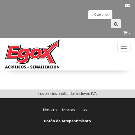
Toggle
Links recomendados
Se encontraron 0 Links recomendados
Los precios publicados incluyen IVA
Nosotros
Marcas
Links
Botón de Arrepentimiento