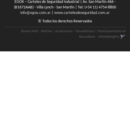
EGOX – Carteles de Seguridad Industrial | Av. San Martín 466 -
(B1672AAB) - Villa Lynch - San Martín | Tel:
(+54 11) 4754-8800
info@egox.com.ar
|
www.cartelesdeseguridad.com.ar
© Todos los derechos Reservados
Diseño Web - NetOne
|
eCommerce - TornadoStore
|
Posicionamiento en
Buscadores - eMarketingPro