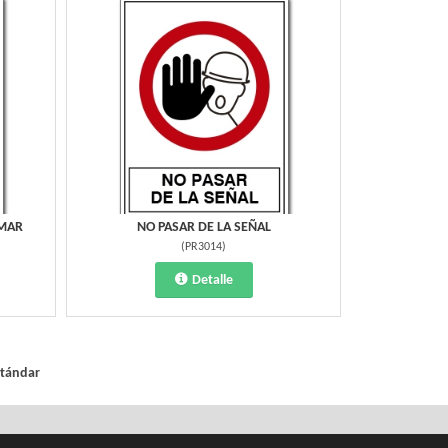
UMAR
NO PASAR DE LA SEÑAL
(
PR3014
)
Detalle
stándar