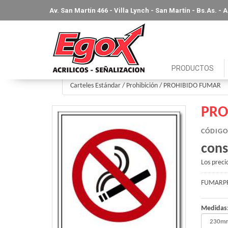
Av. San Martín 466 - Villa Lynch - San Martín - Bs.As. -
PRODUCTOS
Carteles Estándar
/
Prohibición
/
PROHIBIDO FUMAR
PRO
CÓDIGO
cons
Los preci
FUMARP
Medidas