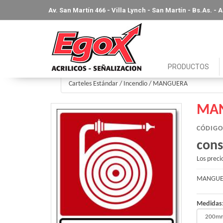
Av. San Martín 466 - Villa Lynch - San Martín - Bs.As. -
PRODUCTOS
Carteles Estándar
/
Incendio
/
MANGUERA
MA
CÓDIGO
cons
Los preci
MANGUE
Medidas