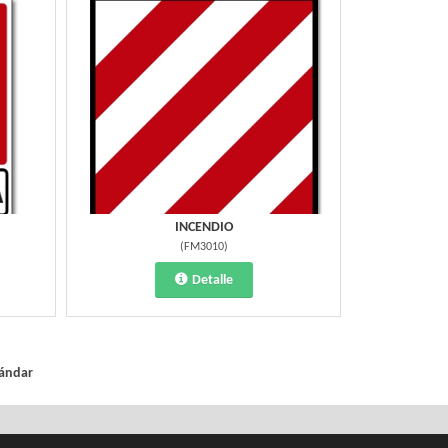
INCENDIO
(
FM3010
)
Detalle
tándar