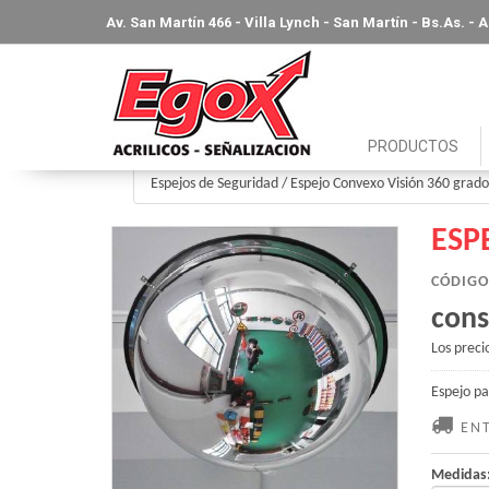
Av. San Martín 466 - Villa Lynch - San Martín - Bs.As. -
PRODUCTOS
Espejos de Seguridad
/
Espejo Convexo Visión 360 grad
ESP
CÓDIGO
cons
Los preci
Espejo pa
ENT
Medidas